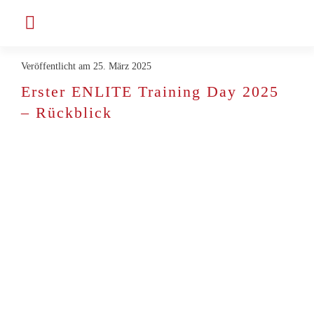
Zum
Toggle
Inhalt
Navigation
springen
Veröffentlicht am 25. März 2025
Unternehmen
Erster ENLITE Training Day 2025
– Rückblick
Projekte & Kunden
Jobs bei ENLITE
Aktuelles
Kontakt