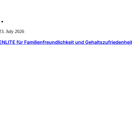
23. July 2026
ENLITE für Familienfreundlichkeit und Gehaltszufriedenhei