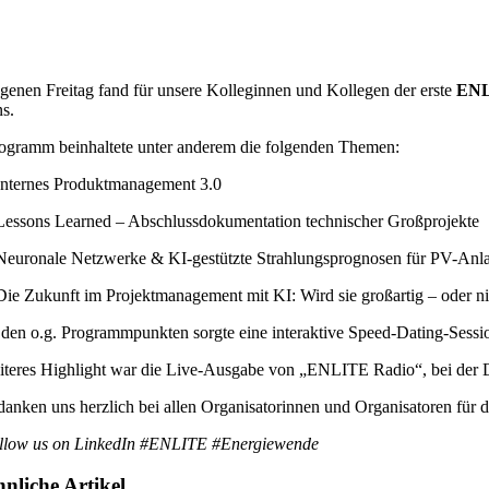
genen Freitag fand für unsere Kolleginnen und Kollegen der erste
ENL
s.
ogramm beinhaltete unter anderem die folgenden Themen:
Internes Produktmanagement 3.0
Lessons Learned – Abschlussdokumentation technischer Großprojekte
Neuronale Netzwerke & KI-gestützte Strahlungsprognosen für PV-Anl
Die Zukunft im Projektmanagement mit KI: Wird sie großartig – oder ni
den o.g. Programmpunkten sorgte eine interaktive Speed-Dating-Sessio
iteres Highlight war die Live-Ausgabe von „ENLITE Radio“, bei der Dr
anken uns herzlich bei allen Organisatorinnen und Organisatoren für d
llow us on LinkedIn #ENLITE #Energiewende
nliche Artikel