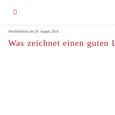
Zum
Inhalt
Toggle
springen
Navigation
Veröffentlicht am 29. August 2024
Unternehmen
Was zeichnet einen guten 
Projekte & Kunden
Jobs bei ENLITE
Aktuelles
Kontakt