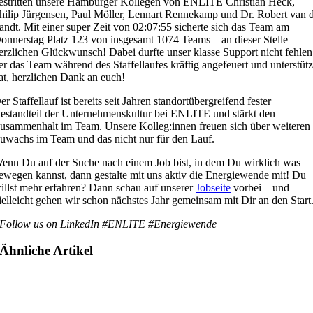
estritten unsere Hamburger Kollegen von ENLITE Christian Heck,
hilip Jürgensen, Paul Möller, Lennart Rennekamp und Dr. Robert van 
andt. Mit einer super Zeit von 02:07:55 sicherte sich das Team am
onnerstag Platz 123 von insgesamt 1074 Teams – an dieser Stelle
erzlichen Glückwunsch! Dabei durfte unser klasse Support nicht fehlen
er das Team während des Staffellaufes kräftig angefeuert und unterstütz
at, herzlichen Dank an euch!
er Staffellauf ist bereits seit Jahren standortübergreifend fester
estandteil der Unternehmenskultur bei ENLITE und stärkt den
usammenhalt im Team. Unsere Kolleg:innen freuen sich über weiteren
uwachs im Team und das nicht nur für den Lauf.
enn Du auf der Suche nach einem Job bist, in dem Du wirklich was
ewegen kannst, dann gestalte mit uns aktiv die Energiewende mit! Du
illst mehr erfahren? Dann schau auf unserer
Jobseite
vorbei – und
ielleicht gehen wir schon nächstes Jahr gemeinsam mit Dir an den Start
Follow us on LinkedIn #ENLITE #Energiewende
Ähnliche Artikel