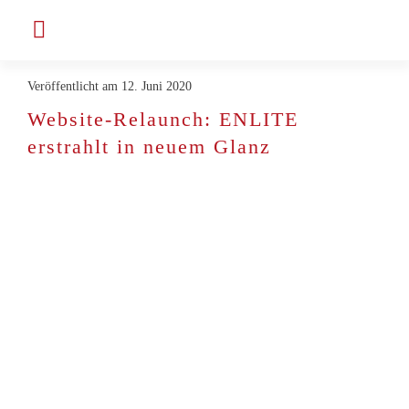
Zum
Toggle
Inhalt
Navigation
springen
Veröffentlicht am 12. Juni 2020
Unternehmen
Website-Relaunch: ENLITE
erstrahlt in neuem Glanz
Projekte & Kunden
Jobs bei ENLITE
Aktuelles
Kontakt