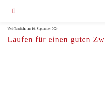
Zum
Inhalt
Toggle
springen
Navigation
Veröffentlicht am 10. September 2024
Unternehmen
Laufen für einen guten Z
Projekte & Kunden
Jobs bei ENLITE
Aktuelles
Kontakt