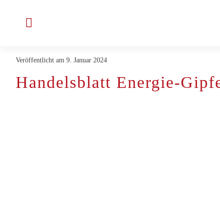
Zum
Inhalt
Toggle
springen
Navigation
Veröffentlicht am 9. Januar 2024
Unternehmen
Handelsblatt Energie-Gipf
Projekte & Kunden
Jobs bei ENLITE
Aktuelles
Kontakt