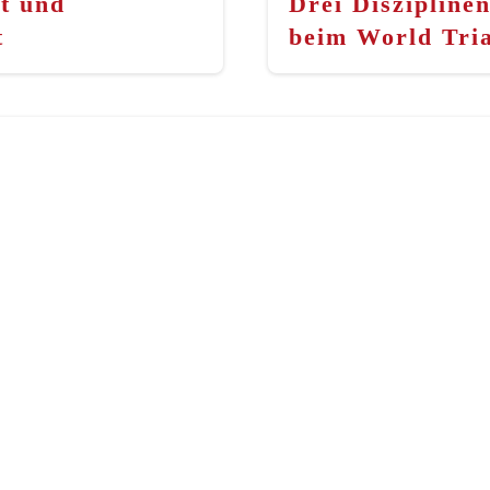
t und
Drei Diszipline
t
beim World Tri