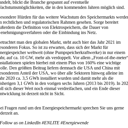
andelt, blickt die Branche gespannt auf eventuelle
achstumsmöglichkeiten, die in den kommenden Jahren möglich sind.
esondere Hürden für das weitere Wachstum des Speichermarkts werde
m rechtlichen und regulatorischen Rahmen gesehen. Sorge bereitet
ußerdem die Definition von Elektrospeichern, die Dauer von
enehmigungsverfahren oder die Einbindung ins Netz.
etrachtet man den globalen Markt, steht auch hier das Jahr 2021 im
esonderen Fokus. So ist zu erwarten, dass sich der Markt für
nergiespeicher weltweit (ohne Pumpspeicherkraftwerke) in nur einem
ahr, auf ca. 10 GW, mehr als verdoppelt. Vor allem „Front-of-the-meter
nstallationen spielen hierbei mit einem Plus von 160% eine wichtige
olle. Den größten Beitrag liefern demnach die USA und China mit
esonderem Anteil der USA, wo über alle Sektoren hinweg alleine im
ahr 2020 ca. 3,5 GWh installiert wurden und damit mehr als die
isherigen 3,1 GWh in den vorigen sechs Jahren (2013 bis 2019). In 20
oll sich dieser Wert noch einmal verdreifachen, und ein Ende dieser
ntwicklung ist derzeit nicht in Sicht.
ei Fragen rund um den Energiespeichermarkt sprechen Sie uns gerne
ederzeit an.
Follow us on LinkedIn #ENLITE #Energiewende