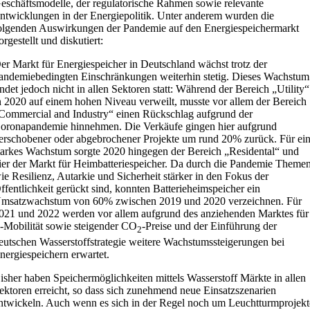
eschäftsmodelle, der regulatorische Rahmen sowie relevante
ntwicklungen in der Energiepolitik. Unter anderem wurden die
olgenden Auswirkungen der Pandemie auf den Energiespeichermarkt
orgestellt und diskutiert:
er Markt für Energiespeicher in Deutschland wächst trotz der
andemiebedingten Einschränkungen weiterhin stetig. Dieses Wachstum
indet jedoch nicht in allen Sektoren statt: Während der Bereich „Utility“
n 2020 auf einem hohen Niveau verweilt, musste vor allem der Bereich
Commercial and Industry“ einen Rückschlag aufgrund der
oronapandemie hinnehmen. Die Verkäufe gingen hier aufgrund
erschobener oder abgebrochener Projekte um rund 20% zurück. Für ei
tarkes Wachstum sorgte 2020 hingegen der Bereich „Residental“ und
ier der Markt für Heimbatteriespeicher. Da durch die Pandemie Theme
ie Resilienz, Autarkie und Sicherheit stärker in den Fokus der
ffentlichkeit gerückt sind, konnten Batterieheimspeicher ein
msatzwachstum von 60% zwischen 2019 und 2020 verzeichnen. Für
021 und 2022 werden vor allem aufgrund des anziehenden Marktes für
-Mobilität sowie steigender CO
-Preise und der Einführung der
2
eutschen Wasserstoffstrategie weitere Wachstumssteigerungen bei
nergiespeichern erwartet.
isher haben Speichermöglichkeiten mittels Wasserstoff Märkte in allen
ektoren erreicht, so dass sich zunehmend neue Einsatzszenarien
ntwickeln. Auch wenn es sich in der Regel noch um Leuchtturmprojekt