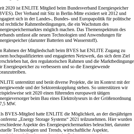
eit 2020 ist ENLITE Mitglied beim Bundesverband Energiespeicher
BVES). Der Verband mit Sitz in Berlin-Mitte existiert seit 2012 und
ngagiert sich in der Landes-, Bundes- und Europapolitik für politische
nd rechtliche Rahmenbedingungen, die ein Wachstum des
nergiespeichermarktes möglich machen. Das Themenspektrum des
erbands umfasst alle neuen Technologien und Anwendungen für
nergiespeicher (darunter Batterien und Wasserstoff).
m Rahmen der Mitgliedschaft beim BVES hat ENLITE Zugang zu
inem hochqualifizierten und engagierten Netzwerk, das sich dem Ziel
erschrieben hat, den regulatorischen Rahmen und die Marktbedingung
ür Energiespeicher zu verbessern und so die Energiewende
oranzutreiben.
NLITE unterstützt und berät diverse Projekte, die im Kontext mit der
nergiewende und der Sektorenkopplung stehen. So unterstützen wir
eispielsweise seit 2020 einen führenden europaweit tätigen
nergieversorger beim Bau eines Elektrolyseurs in der Größenordnung
7,5 MW.
ls BVES-Mitglied hatte ENLITE die Möglichkeit, an der diesjährigen
onferenz „Energy Storage Systems“ 2021 teilzunehmen. Hier wurden
erschiedene Aspekte des Energiespeichermarktes beleuchtet, darunter
ktuelle Technologien und Trends, wirtschaftliche Aspekte,