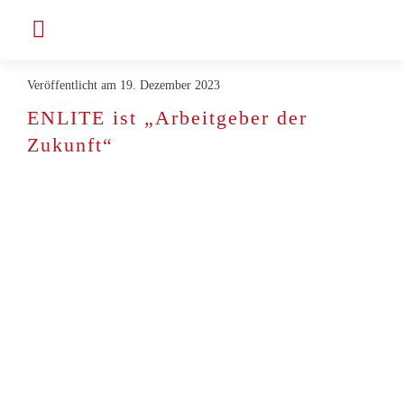
Zum
Toggle
Inhalt
Navigation
springen
Veröffentlicht am 19. Dezember 2023
Unternehmen
ENLITE ist „Arbeitgeber der
Zukunft“
Projekte & Kunden
Jobs bei ENLITE
Aktuelles
Kontakt