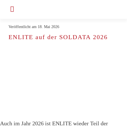
Zum
Toggle
Inhalt
Navigation
springen
Veröffentlicht am 18. Mai 2026
Unternehmen
ENLITE auf der SOLDATA 2026
Projekte & Kunden
Jobs bei ENLITE
Aktuelles
Kontakt
Auch im Jahr 2026 ist ENLITE wieder Teil der