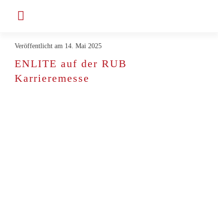
Zum
Toggle
Inhalt
Navigation
springen
Veröffentlicht am 14. Mai 2025
Unternehmen
ENLITE auf der RUB
Karrieremesse
Projekte & Kunden
Jobs bei ENLITE
Aktuelles
Kontakt