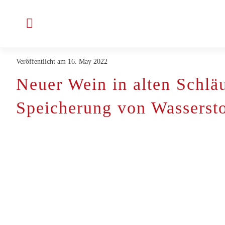
Skip
to
Toggle
content
Navigation
Veröffentlicht am 16. May 2022
Company
Neuer Wein in alten Schlä
Projekte & Kunden
Speicherung von Wassersto
Working for ENLITE
Latest News
Contact