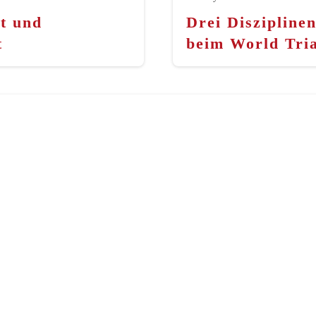
t und
Drei Diszipline
t
beim World Tri