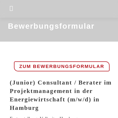
Skip
Toggle
to
Navigation
Company
content
Bewerbungsformular
Projekte & Kunden
Working for ENLITE
Latest News
ZUM BEWERBUNGSFORMULAR
Contact
(Junior) Consultant / Berater im
Projektmanagement in der
Energiewirtschaft (m/w/d) in
Hamburg