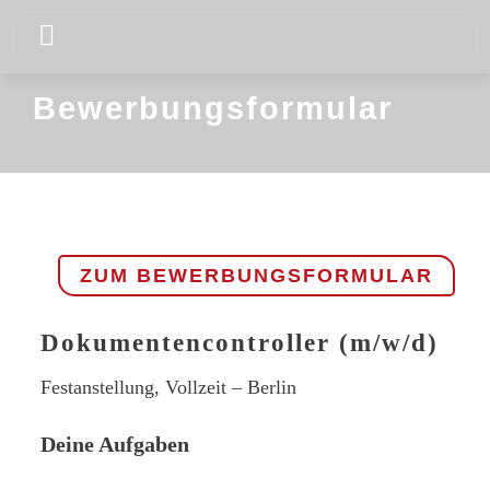
Skip
Toggle
to
Navigation
Company
content
Bewerbungsformular
Projekte & Kunden
Working for ENLITE
Latest News
ZUM BEWERBUNGSFORMULAR
Contact
Dokumentencontroller (m/w/d)
Festanstellung, Vollzeit – Berlin
Deine Aufgaben