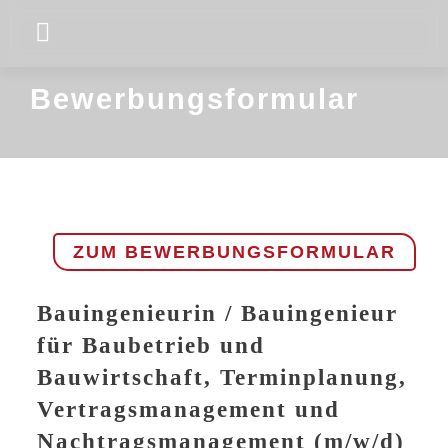
Skip
Toggle
to
Navigation
Company
content
Bewerbungsformular
Projekte & Kunden
Working for ENLITE
Latest News
ZUM BEWERBUNGSFORMULAR
Contact
Bauingenieurin / Bauingenieur
für Baubetrieb und
Bauwirtschaft, Terminplanung,
Vertragsmanagement und
Nachtragsmanagement (m/w/d)