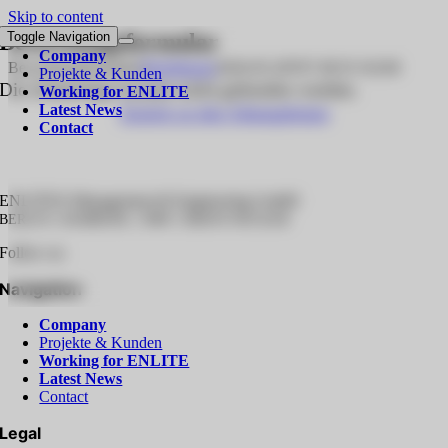
Skip to content
Bewerbungsformular
Toggle Navigation
Company
Bewerbungsformular
Beteiligung
2026-05-20T07:38:55+02:00
Projekte & Kunden
Die Jobanzeige konnte nicht gefunden werden.
Working for ENLITE
Latest News
Zurück zu den Jobangeboten
Contact
ENLITE® Management & Engineering GmbH
BERLIN | HAMBURG | NRW | RHEIN-NECKAR
Follow us:
Navigation
Company
Projekte & Kunden
Working for ENLITE
Latest News
Contact
Legal