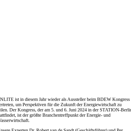
NLITE ist in diesem Jahr wieder als Aussteller beim BDEW Kongress
ertreten, um Perspektiven für die Zukunft der Energiewirtschaft zu
eilen. Der Kongress, der am 5. und 6. Juni 2024 in der STATION-Berli
tattfindet, ist der größte Branchentreffpunkt der Energie- und
asserwirtschaft.
nsere Experten Dr. Robert van de Sandt (Geschäftsführer) und Per