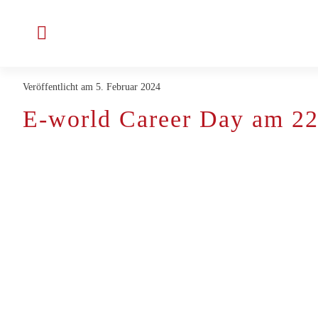
Zum
Inhalt
Toggle
springen
Navigation
Veröffentlicht am 5. Februar 2024
Unternehmen
E-world Career Day am 22
Projekte & Kunden
Jobs bei ENLITE
Aktuelles
Kontakt