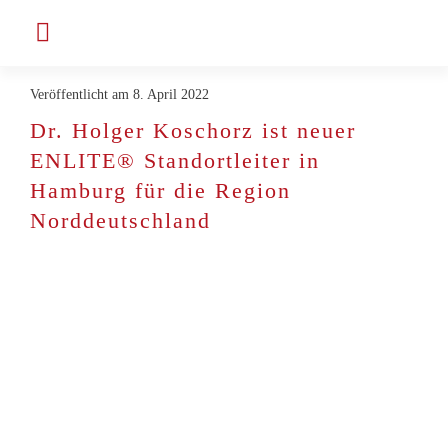
Zum
Toggle
Inhalt
Navigation
springen
Veröffentlicht am 8. April 2022
Unternehmen
Dr. Holger Koschorz ist neuer
ENLITE® Standortleiter in
Projekte & Kunden
Hamburg für die Region
Norddeutschland
Jobs bei ENLITE
Aktuelles
Kontakt