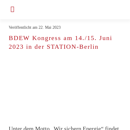
Zum
Toggle
Inhalt
Navigation
springen
Veröffentlicht am 22. Mai 2023
Unternehmen
BDEW Kongress am 14./15. Juni
2023 in der STATION-Berlin
Projekte & Kunden
Jobs bei ENLITE
Aktuelles
Kontakt
Unter dem Motto „Wir sichern Energie“ findet